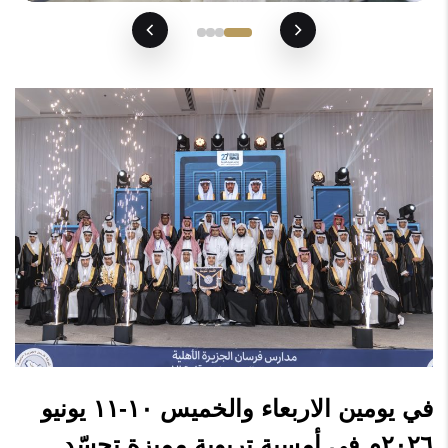
في يومين الاربعاء والخميس ١٠-١١ يونيو
٢٠٢٦م في أمسية تربوية مميزة تجسّد